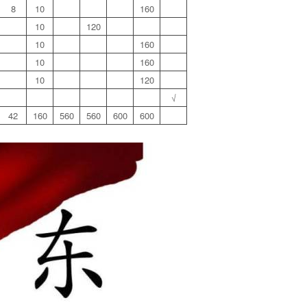
8
10
160
10
120
10
160
10
160
10
120
√
42
160
560
560
600
600