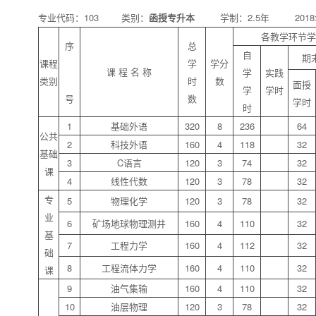
专业代码：103 类别：
函授专升本
学制：2.5年 2018
各教学环节学
序
总
自
期
课程
学
学分
课 程 名 称
学
实践
类别
时
数
面授
学
学时
号
数
学时
时
1
基础外语
320
8
236
64
公共
2
科技外语
160
4
118
32
基础
3
C语言
120
3
74
32
课
4
线性代数
120
3
78
32
专
5
物理化学
120
3
78
32
业
6
矿场地球物理测井
160
4
110
32
基
7
工程力学
160
4
112
32
础
8
工程流体力学
160
4
110
32
课
9
油气集输
160
4
110
32
10
油层物理
120
3
78
32