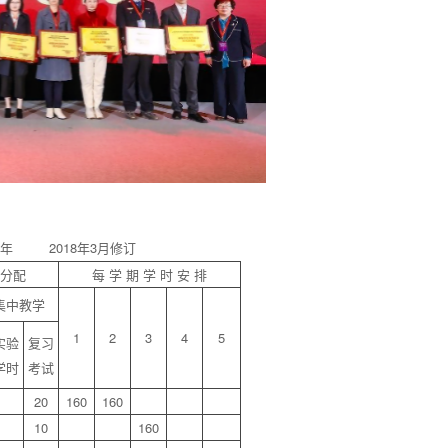
年 2018年3月修订
分配
每 学 期 学 时 安 排
集中教学
1
2
3
4
5
实验
复习
学时
考试
20
160
160
10
160