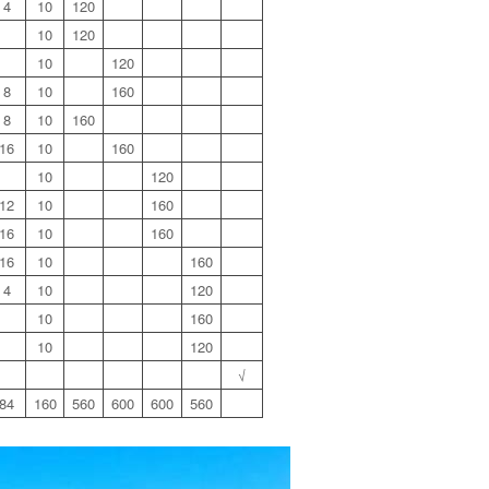
4
10
120
10
120
10
120
8
10
160
8
10
160
16
10
160
10
120
12
10
160
16
10
160
16
10
160
4
10
120
10
160
10
120
√
84
160
560
600
600
560