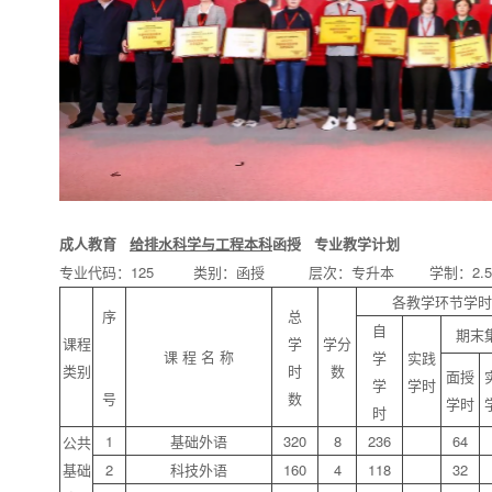
成人教育
给排水科学与工程本科
函授
专业教学计划
专业代码：125 类别：函授 层次：专升本 学制：2.5
各教学环节学时
序
总
自
期末
课程
学
学分
课 程 名 称
学
实践
类别
时
数
面授
学
学时
号
数
学时
时
1
基础外语
320
8
236
64
公共
基础
2
科技外语
160
4
118
32